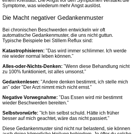
einem Kreislauf: Die Angst vor den Symptomen verstärkt die
Symptome, was wiederum mehr Angst auslöst.
Die Macht negativer Gedankenmuster
Bei chronischen Beschwerden entwickeln wir oft
automatische Gedankenmuster, die uns nicht guttun.
Typische Beispiele bei Stillem Reflux sind:
Katastrophisieren:
"Das wird immer schlimmer. Ich werde
nie wieder normal leben können."
Alles-oder-Nichts-Denken:
"Wenn diese Behandlung nicht
zu 100% funktioniert, ist alles umsonst."
Gedankenlesen:
"Andere denken bestimmt, ich stelle mich
an" oder "Der Arzt nimmt mich nicht ernst."
Negative Vorwegnahme:
"Das Essen wird mir bestimmt
wieder Beschwerden bereiten."
Selbstvorwürfe:
"Ich bin selbst schuld. Hätte ich früher
besser auf mich geachtet, wäre das nicht passiert."
Diese Gedankenmuster sind nicht nur belastend, sie können
auch deine körperliche Heilung behindern. Je öfter du solche