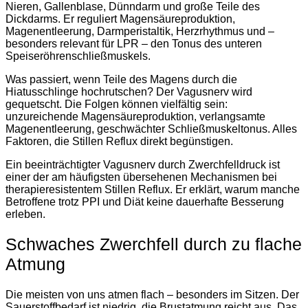
Nieren, Gallenblase, Dünndarm und große Teile des
Dickdarms. Er reguliert Magensäureproduktion,
Magenentleerung, Darmperistaltik, Herzrhythmus und –
besonders relevant für LPR – den Tonus des unteren
Speiseröhrenschließmuskels.
Was passiert, wenn Teile des Magens durch die
Hiatusschlinge hochrutschen? Der Vagusnerv wird
gequetscht. Die Folgen können vielfältig sein:
unzureichende Magensäureproduktion, verlangsamte
Magenentleerung, geschwächter Schließmuskeltonus. Alles
Faktoren, die Stillen Reflux direkt begünstigen.
Ein beeinträchtigter Vagusnerv durch Zwerchfelldruck ist
einer der am häufigsten übersehenen Mechanismen bei
therapieresistentem Stillen Reflux. Er erklärt, warum manche
Betroffene trotz PPI und Diät keine dauerhafte Besserung
erleben.
Schwaches Zwerchfell durch zu flache
Atmung
Die meisten von uns atmen flach – besonders im Sitzen. Der
Sauerstoffbedarf ist niedrig, die Brustatmung reicht aus. Das