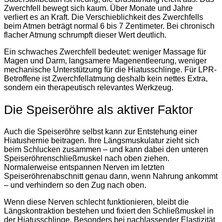
Zwerchfell bewegt sich kaum. Über Monate und Jahre
verliert es an Kraft. Die Verschieblichkeit des Zwerchfells
beim Atmen beträgt normal 6 bis 7 Zentimeter. Bei chronisch
flacher Atmung schrumpft dieser Wert deutlich.
Ein schwaches Zwerchfell bedeutet: weniger Massage für
Magen und Darm, langsamere Magenentleerung, weniger
mechanische Unterstützung für die Hiatusschlinge. Für LPR-
Betroffene ist Zwerchfellatmung deshalb kein nettes Extra,
sondern ein therapeutisch relevantes Werkzeug.
Die Speiseröhre als aktiver Faktor
Auch die Speiseröhre selbst kann zur Entstehung einer
Hiatushernie beitragen. Ihre Längsmuskulatur zieht sich
beim Schlucken zusammen – und kann dabei den unteren
Speiseröhrenschließmuskel nach oben ziehen.
Normalerweise entspannen Nerven im letzten
Speiseröhrenabschnitt genau dann, wenn Nahrung ankommt
– und verhindern so den Zug nach oben.
Wenn diese Nerven schlecht funktionieren, bleibt die
Längskontraktion bestehen und fixiert den Schließmuskel in
der Hiatusschlinge. Besonders bei nachlassender Elastizität