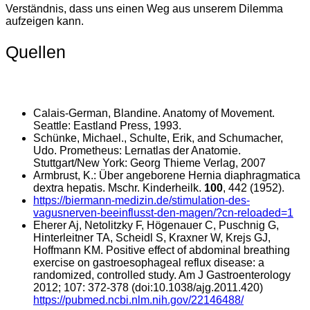
Verständnis, dass uns einen Weg aus unserem Dilemma
aufzeigen kann.
Quellen
Calais-German, Blandine. Anatomy of Movement.
Seattle: Eastland Press, 1993.
Schünke, Michael., Schulte, Erik, and Schumacher,
Udo. Prometheus: Lernatlas der Anatomie.
Stuttgart/New York: Georg Thieme Verlag, 2007
Armbrust, K.: Über angeborene Hernia diaphragmatica
dextra hepatis. Mschr. Kinderheilk.
100
, 442 (1952).
https://biermann-medizin.de/stimulation-des-
vagusnerven-beeinflusst-den-magen/?cn-reloaded=1
Eherer Aj, Netolitzky F, Högenauer C, Puschnig G,
Hinterleitner TA, Scheidl S, Kraxner W, Krejs GJ,
Hoffmann KM. Positive effect of abdominal breathing
exercise on gastroesophageal reflux disease: a
randomized, controlled study. Am J Gastroenterology
2012; 107: 372-378 (doi:10.1038/ajg.2011.420)
https://pubmed.ncbi.nlm.nih.gov/22146488/